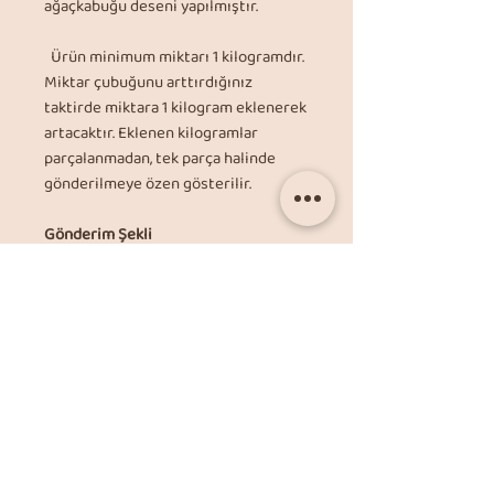
ağaçkabuğu deseni yapılmıştır.
Ürün minimum miktarı 1 kilogramdır.
Miktar çubuğunu arttırdığınız
taktirde miktara 1 kilogram eklenerek
artacaktır. Eklenen kilogramlar
parçalanmadan, tek parça halinde
gönderilmeye özen gösterilir.
Gönderim Şekli
Ürün mağazamızda titizlik ve
korunaklı bir şekilde ambalajlandıktan
sonra kargoya teslim edilmektedir.
Mağazamızın Aras Kargo ile anlaşması
bulunmaktadır.
Sorularınız ve Bilgilendirme
için; info@itimatmetal.net