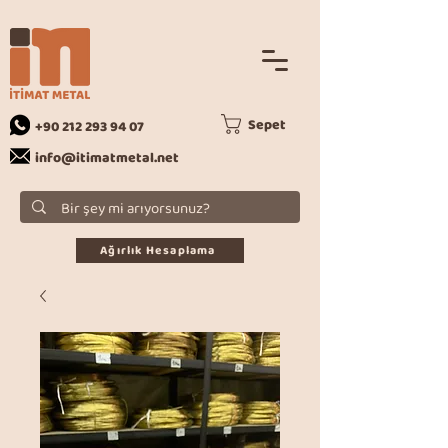
Sepet
+90 212 293 94 07
info@itimatmetal.net
Ağırlık Hesaplama