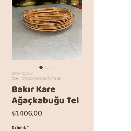
Stok kodu:
bakiragackabugukaretel
Bakır Kare
Ağaçkabuğu Tel
Fiyat
₺1.406,00
Kalınlık
*