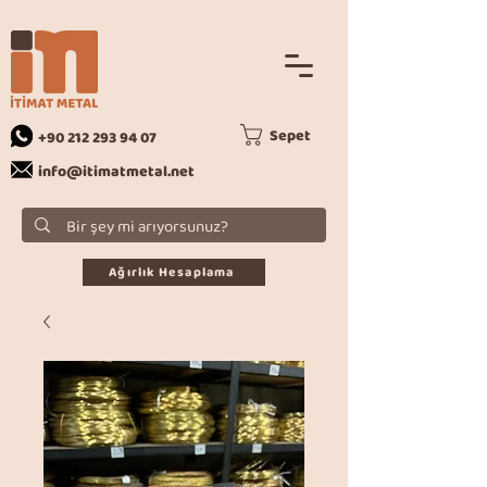
Sepet
+90 212 293 94 07
info@itimatmetal.net
Ağırlık Hesaplama