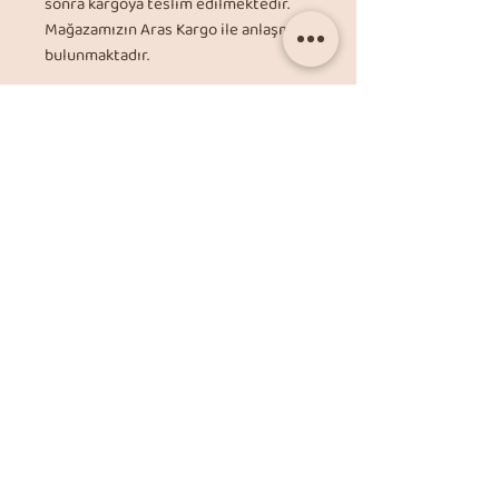
sonra kargoya teslim edilmektedir.
Mağazamızın Aras Kargo ile anlaşması
bulunmaktadır.
Sorularınız ve Bilgilendirme için;
info@itimatmetal.net
Üretim Süresi Hakkında
Satın alacağınız bu ürün; özel
üretim, işçilik ve zaman
gerektirdiğinden yaklaşık 2 hafta
içerisinde üretilecektir.
Kurumsal
Alışveriş
Hakkımızda
Gizlilik politikası
İletişim
Mesafeli satış sözleşmesi
Blog
Teslimat ve iade şartlar
Ağırlık Hesaplama
Sıkça sorulan sorular (SSS)